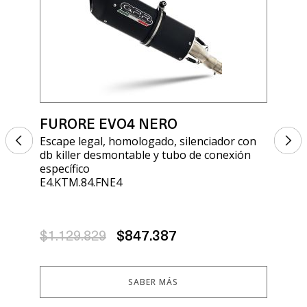
FURORE EVO4 NERO
FU
Escape legal, homologado, silenciador con
Esc
db killer desmontable y tubo de conexión
db 
específico
esp
E4.KTM.84.FNE4
E4.
$1.129.829
$847.387
$1
SABER MÁS