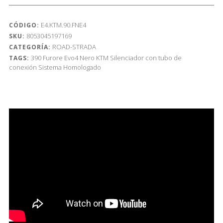
E4.KTM.90.FNE4
CÓDIGO:
8053045197169
SKU:
ROAD-STRADA
CATEGORÍA:
390
Furore Evo4 Nero
KTM
Silenciador con tubo de
TAGS:
conexión
Sistema Homologado