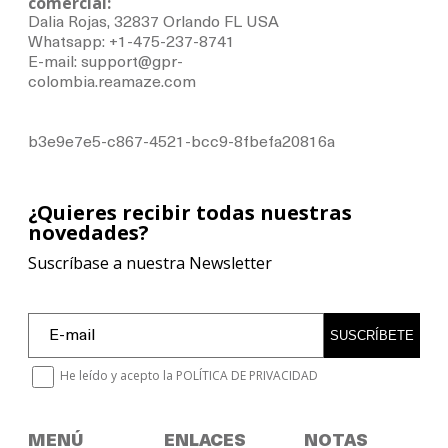
comercial:
Dalia Rojas, 32837 Orlando FL USA
Whatsapp: +1-475-237-8741
E-mail: support@gpr-
colombia.reamaze.com
b3e9e7e5-c867-4521-bcc9-8fbefa20816a
¿Quieres recibir todas nuestras
novedades?
Suscríbase a nuestra Newsletter
SUSCRÍBETE
He leído y acepto la
POLÍTICA DE PRIVACIDAD
MENÚ
ENLACES
NOTAS