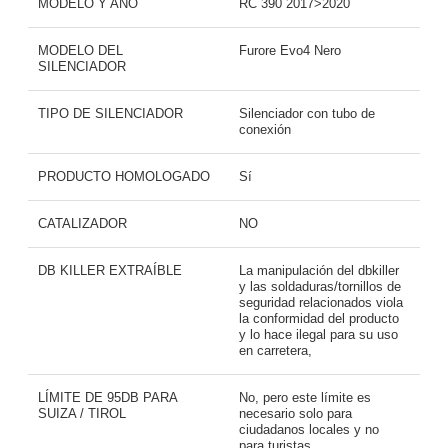
MODELO Y AÑO
RC 390 2017>2020
MODELO DEL
Furore Evo4 Nero
SILENCIADOR
TIPO DE SILENCIADOR
Silenciador con tubo de
conexión
PRODUCTO HOMOLOGADO
Sí
CATALIZADOR
NO
DB KILLER EXTRAÍBLE
La manipulación del dbkiller
y las soldaduras/tornillos de
seguridad relacionados viola
la conformidad del producto
y lo hace ilegal para su uso
en carretera,
LÍMITE DE 95DB PARA
No, pero este límite es
SUIZA / TIROL
necesario solo para
ciudadanos locales y no
para turistas,