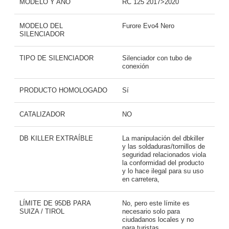
MODELO Y AÑO
RC 125 2017>2020
MODELO DEL
Furore Evo4 Nero
SILENCIADOR
TIPO DE SILENCIADOR
Silenciador con tubo de
conexión
PRODUCTO HOMOLOGADO
Sí
CATALIZADOR
NO
DB KILLER EXTRAÍBLE
La manipulación del dbkiller
y las soldaduras/tornillos de
seguridad relacionados viola
la conformidad del producto
y lo hace ilegal para su uso
en carretera,
LÍMITE DE 95DB PARA
No, pero este límite es
SUIZA / TIROL
necesario solo para
ciudadanos locales y no
para turistas,