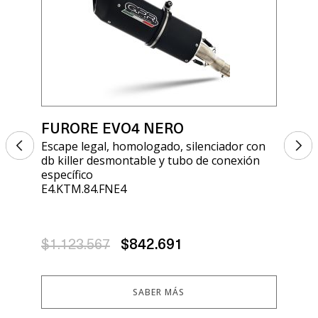
FURORE EVO4 NERO
FU
Escape legal, homologado, silenciador con
Esc
db killer desmontable y tubo de conexión
db 
específico
esp
E4.KTM.84.FNE4
E4.
$1.123.567
$842.691
$1
SABER MÁS