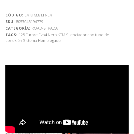
E4.KTM.81.FNE4
CÓDIGO:
8053045194779
SKU:
ROAD-STRADA
CATEGORÍA:
125
Furore Evo4 Nero
KTM
Silenciador con tubo de
TAGS:
conexión
Sistema Homologado