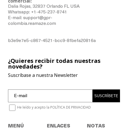
comercial:
Dalia Rojas, 32837 Orlando FL USA
Whatsapp: +1-475-237-8741
E-mail: support@gpr-
colombia.reamaze.com
b3e9e7e5-c867-4521-bcc9-8fbefa20816a
¿Quieres recibir todas nuestras
novedades?
Suscríbase a nuestra Newsletter
SUSCRÍBETE
He leído y acepto la
POLÍTICA DE PRIVACIDAD
MENÚ
ENLACES
NOTAS