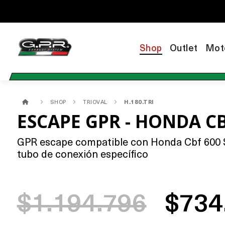
Shop
Outlet
Mot
SHOP
TRIOVAL
H.180.TRI
ESCAPE GPR - HONDA CB
GPR escape compatible con Honda Cbf 600 S I
tubo de conexión específico
$1.194.796
$734