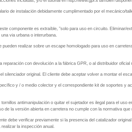
ucciones incluidas, y/o el tutorial en http://www.gpr.it tambien disp
ulario de instalación debidamente cumplimentado por el mecánico/talle
), este componente es extraíble, "solo para uso en circuito. Eliminar/ex
r una via urbana o interurbana.
 pueden realizar sobre un escape homologado para uso en carretera da
eparación con devolución a la fábrica GPR, o al distribuidor oficial
 silenciador original. El cliente debe aceptar volver a montar el esca
pecífico y / o medio colector y el correspondiente kit de soportes y a
 tornillos antimanipulación o quitar el sujetador es ilegal para el uso
o de la versión abierta en carretera no cumple con la normativa que ri
te debe verificar previamente si la presencia del catalizador origina
 realizar la inspección anual.