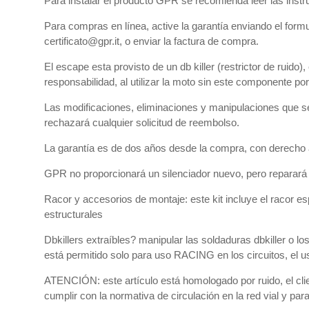
Para instalar el producto GPR se recomienda leer las instr
Para compras en línea, active la garantía enviando el form
certificato@gpr.it, o enviar la factura de compra.
El escape esta provisto de un db killer (restrictor de ruido
responsabilidad, al utilizar la moto sin este componente po
Las modificaciones, eliminaciones y manipulaciones que se
rechazará cualquier solicitud de reembolso.
La garantía es de dos años desde la compra, con derecho a r
GPR no proporcionará un silenciador nuevo, pero reparará el
Racor y accesorios de montaje: este kit incluye el racor es
estructurales
Dbkillers extraíbles? manipular las soldaduras dbkiller o los
está permitido solo para uso RACING en los circuitos, el us
ATENCIÓN: este artículo está homologado por ruido, el clien
cumplir con la normativa de circulación en la red vial y para