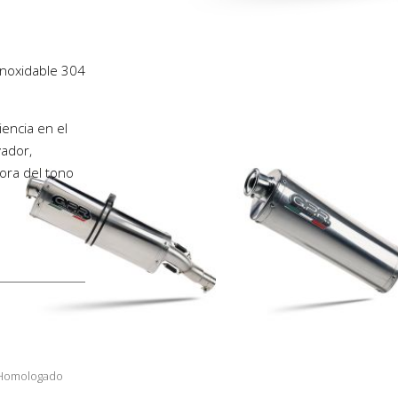
 inoxidable 304
iencia en el
ador,
ora del tono
 Homologado