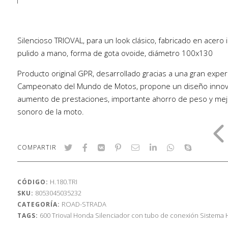
Silencioso TRIOVAL, para un look clásico, fabricado en acero
pulido a mano, forma de gota ovoide, diámetro 100x130
Producto original GPR, desarrollado gracias a una gran exper
Campeonato del Mundo de Motos, propone un diseño innov
aumento de prestaciones, importante ahorro de peso y mej
sonoro de la moto.
COMPARTIR
H.180.TRI
CÓDIGO:
8053045035232
SKU:
ROAD-STRADA
CATEGORÍA:
600
Trioval
Honda
Silenciador con tubo de conexión
Sistema
TAGS: