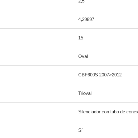
2,5
4,29897
15
Oval
CBF600S 2007>2012
Trioval
Silenciador con tubo de cone
Sí