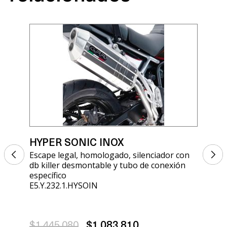
HYPER SONIC INOX
HY
Escape legal, homologado, silenciador con
Esc
db killer desmontable y tubo de conexión
db 
específico
esp
E5.Y.232.1.HYSOIN
A.5
$1.445.080
$1.083.810
$1