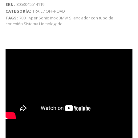
8053045514119
SKU:
TRAIL / OFF-ROAD
CATEGORÍA:
700
Hyper Sonic Inox
BMW
Silenciador con tubo de
TAGS:
conexión
Sistema Homologado