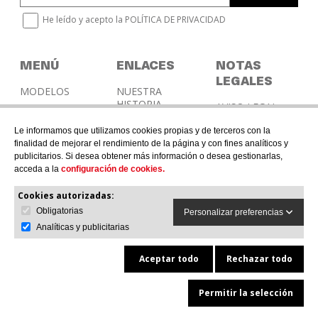
He leído y acepto la
POLÍTICA DE PRIVACIDAD
MENÚ
ENLACES
NOTAS
LEGALES
MODELOS
NUESTRA
HISTORIA
AVISO LEGAL
OUTLET
CERTIFICACIONES
POLÍTICA DE
MOTORSPORT
Le informamos que utilizamos cookies propias y de terceros con la
PRIVACIDAD
CATÁLOGO
finalidad de mejorar el rendimiento de la página y con fines analíticos y
GALERIA
publicitarios. Si desea obtener más información o desea gestionarlas,
POLÍTICA DE
GPR NEWS
acceda a la
DISTRIBUIDORES
configuración de cookies.
COOKIES
CONTACTO
Cookies autorizadas:
Obligatorias
Personalizar preferencias
Analíticas y publicitarias
Aceptar todo
Rechazar todo
© 2026 G.P.R. ITALIA SRL - All rights reserved.
Permitir la selección